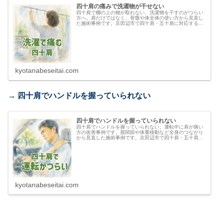
四十肩の痛みで洗濯物が干せない
四十肩で棚の上の物が取れない、洗濯物を干すのがつらい
方へ。肩だけではなく、骨盤や体全体の使い方から見直し
た施術事例です。京田辺市で四十肩・五十肩に対応する整
体院。
kyotanabeseitai.com
→ 四十肩でハンドルを握っていられない
四十肩でハンドルを握っていられない
四十肩でハンドルを握っていられない。運転中に肩が痛い
方の改善事例です。股関節や体重移動など全身のつながり
から見直した施術事例です。京田辺市で四十肩・五十肩に
対応する整体院。
kyotanabeseitai.com