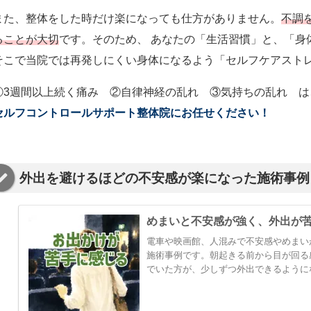
また、整体をした時だけ楽になっても仕方がありません。
不調
ることが大切
です。そのため、 あなたの「生活習慣」と、「身
そこで当院では再発しにくい身体になるよう「セルフケアスト
①3週間以上続く痛み ②自律神経の乱れ ③気持ちの乱れ は
セルフコントロールサポート整体院にお任せください！
外出を避けるほどの不安感が楽になった施術事例
めまいと不安感が強く、外出が
電車や映画館、人混みで不安感やめまい
施術事例です。朝起きる前から目が回る
でいた方が、少しずつ外出できるように
市でめまいや自律神経の整体を探してい