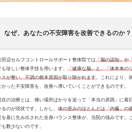
なぜ、あなたの不安障害を改善できるのか？
京田辺セルフコントロールサポート整体院では
「脳の認知」や
でも珍しい整体手技を用います。
「健康な脳」と、「体本来の
ンスが整い、不調の根本原因が取り除かれます
。これにより、
なかった不安障害を、改善へ導いていくことができるのです。
現在の治療とは、痛い場所ばかりを追って「本当の原因」に着
いるのが現状です。しかし、
体の歪みのほとんどは「内臓」の
実を基に生み出された全身バランス整体が、当院の強みです。
でも数少ないのです。