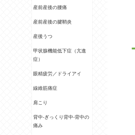
産前産後の腰痛
産前産後の腱鞘炎
産後うつ
甲状腺機能低下症（亢進
症）
眼精疲労／ドライアイ
線維筋痛症
肩こり
背中‐ぎっくり背中‐背中の
痛み