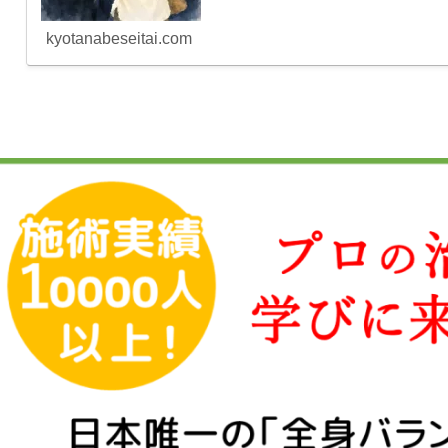
kyotanabeseitai.com