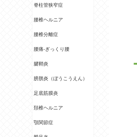
脊柱管狭窄症
腰椎ヘルニア
腰椎分離症
腰痛‐ぎっくり腰
腱鞘炎
膀胱炎（ぼうこうえん）
足底筋膜炎
頚椎ヘルニア
顎関節症