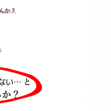
んか？
る