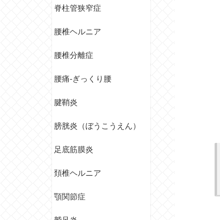
脊柱管狭窄症
腰椎ヘルニア
腰椎分離症
腰痛‐ぎっくり腰
腱鞘炎
膀胱炎（ぼうこうえん）
足底筋膜炎
頚椎ヘルニア
顎関節症