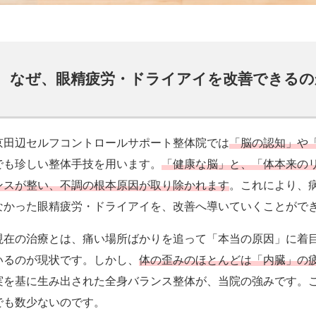
なぜ、眼精疲労・ドライアイを改善できるの
京田辺セルフコントロールサポート整体院では
「脳の認知」や
でも珍しい整体手技を用います。
「健康な脳」と、「体本来の
ンスが整い、不調の根本原因が取り除かれます
。これにより、
なかった眼精疲労・ドライアイを、改善へ導いていくことがで
現在の治療とは、痛い場所ばかりを追って「本当の原因」に着
いるのが現状です。しかし、
体の歪みのほとんどは「内臓」の
実を基に生み出された全身バランス整体が、当院の強みです。
でも数少ないのです。