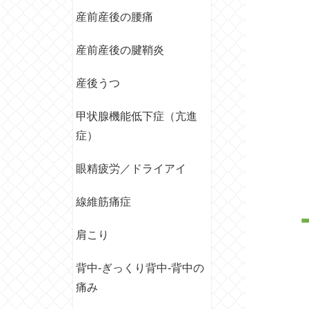
産前産後の腰痛
産前産後の腱鞘炎
産後うつ
甲状腺機能低下症（亢進
症）
眼精疲労／ドライアイ
線維筋痛症
肩こり
背中‐ぎっくり背中‐背中の
痛み